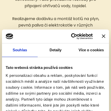
připojení ohřívačů vody, topidel.
Realizujeme dodávku a montáž kotlů na plyn,
pevná paliva či elektrokotle v různých
provedeních stacionární, závěsné, kondenzační
atd. Součástí montáže kotlů zajišťujeme uvedení
do provozu, potřebné revize, osvědčení, zaškolení,
Souhlas
Detaily
Více o cookies
dodávku a montáž odkouření. Montáže tepelných
čerpadel.
Tato webová stránka používá cookies
Jsme v kontaktu s výrobci, proto můžeme zajistit
K personalizaci obsahu a reklam, poskytování funkcí
potřebný servis a další služby.
sociálních médií a analýze naší návštěvnosti využíváme
soubory cookie. Informace o tom, jak náš web používáte,
Zajišťujeme dodávku a montáž otopných těles
sdílíme se svými partnery pro sociální média, inzerci a
všech typů včetně potřebných armatur,
analýzy. Partneři tyto údaje mohou zkombinovat s
termostatických hlavic, termostatů. Součástí
dalšími informacemi, které jste jim poskytli nebo které
práce je nadimenzování, nastavení a