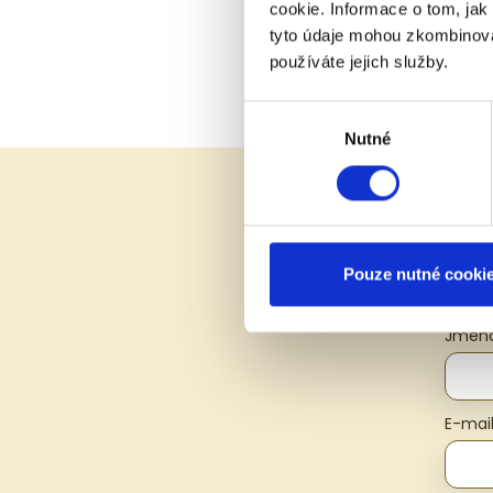
cookie. Informace o tom, jak
tyto údaje mohou zkombinovat
používáte jejich služby.
Výběr
Nutné
souhlasu
Pouze nutné cooki
Jmén
E-mai