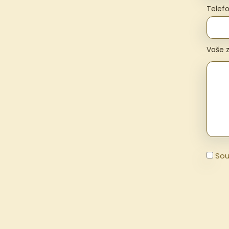
Telef
Vaše 
Sou