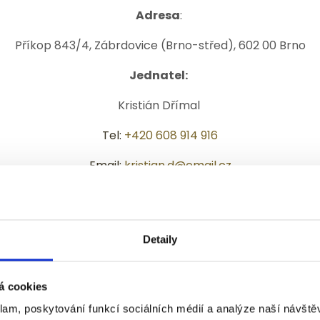
Adresa
:
Příkop 843/4, Zábrdovice (Brno-střed), 602 00 Brno
Jednatel:
Kristián Dřímal
Tel:
+420 608 914 916
Email:
kristian.d@email.cz
Jednatel:
Detaily
Denis Dřímal
Tel:
+420 605 902 313
á cookies
klam, poskytování funkcí sociálních médií a analýze naší návšt
Email:
denis.drimal@post.cz