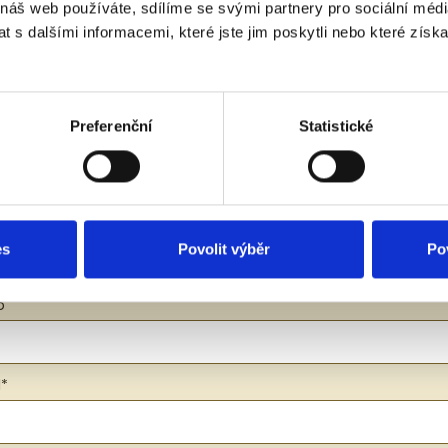
 náš web používáte, sdílíme se svými partnery pro sociální média
 s dalšími informacemi, které jste jim poskytli nebo které získa
Preferenční
Statistické
Poptávkový formulář
es
Povolit výběr
Po
o
l*