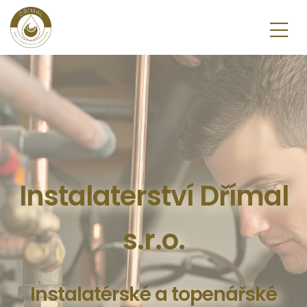
Instalaterství Dřímal
s.r.o.
Instalatérské a topenářské