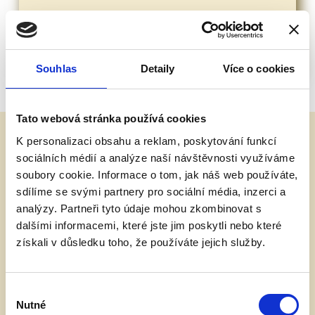
Kanalizace
Souhlas
Detaily
Více o cookies
Tato webová stránka používá cookies
K personalizaci obsahu a reklam, poskytování funkcí
Nabídka práce
sociálních médií a analýze naší návštěvnosti využíváme
soubory cookie. Informace o tom, jak náš web používáte,
Hledáme nové posily do našeho instalatérského
sdílíme se svými partnery pro sociální média, inzerci a
týmu.
analýzy. Partneři tyto údaje mohou zkombinovat s
dalšími informacemi, které jste jim poskytli nebo které
Stěžejní je pro nás samostatnost, zkušenost a
získali v důsledku toho, že používáte jejich služby.
spolehlivost.
V případě zájmu volejte
608 914 916
nebo pište na
Výběr
email
kristian.d@email.cz
Nutné
souhlasu